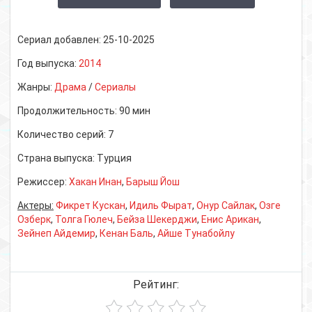
Сериал добавлен:
25-10-2025
Год выпуска:
2014
Жанры:
Драма
/
Сериалы
Продолжительность:
90 мин
Количество серий:
7
Страна выпуска:
Турция
Режиссер:
Хакан Инан
,
Барыш Йош
Актеры:
Фикрет Кускан
,
Идиль Фырат
,
Онур Сайлак
,
Озге
Озберк
,
Толга Гюлеч
,
Бейза Шекерджи
,
Енис Арикан
,
Зейнеп Айдемир
,
Кенан Баль
,
Айше Тунабойлу
Рейтинг: