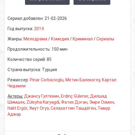
Сериал добавлен:
21-02-2026
Год выпуска:
2014
Жанры:
Мелодрама
/
Комедия
/
Криминал
/
Сериалы
Продолжительность:
150 мин
Количество серий:
85
Страна выпуска:
Турция
Режиссер:
Pinar Corbacioglu
,
Метин Балекоглу
,
Картал
Чидамли
Актеры:
Джансу Гултекин
,
Erdinç Gülener
,
Дилшад
Шимшек
,
Züleyha Karyagdi
,
Фатих Доган
,
Эмре Озмен
,
Halit Ergör
,
Умут Огуз
,
Селахаттин Ташдёген
,
Тимур
Аджар