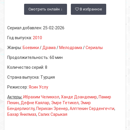
Смотреть онлайн ↓
В избранное
Сериал добавлен:
25-02-2026
Год выпуска:
2010
Жанры:
Боевики
/
Драма
/
Мелодрама
/
Сериалы
Продолжительность:
60 мин
Количество серий:
8
Страна выпуска:
Турция
Режиссер:
Ясин Услу
Актеры:
Ибрахим Челиккол
,
Ханде Доандемир
,
Памир
Пекин
,
Дефне Каялар
,
Эмре Тетикел
,
Эмир
Бендерлиоглу
,
Перихан Эренер
,
Алптекин Серденгечти
,
Бахар Янилмаз
,
Салих Сарыкая