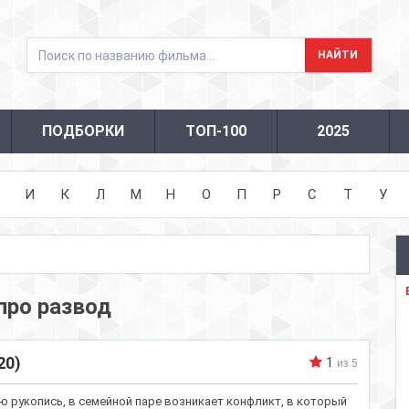
ПОДБОРКИ
ТОП-100
2025
И
К
Л
М
Н
О
П
Р
С
Т
У
про развод
20)
1
из 5
 рукопись, в семейной паре возникает конфликт, в который