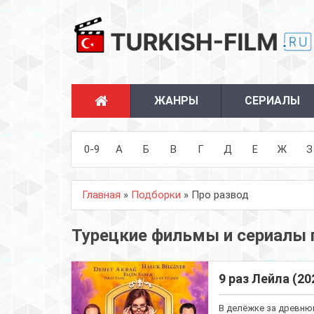
ЖАНРЫ
СЕРИАЛЫ
0-9
А
Б
В
Г
Д
Е
Ж
З
Главная
»
Подборки
» Про развод
Турецкие фильмы и сериалы 
9 раз Лейла (20
В делёжке за древнюю