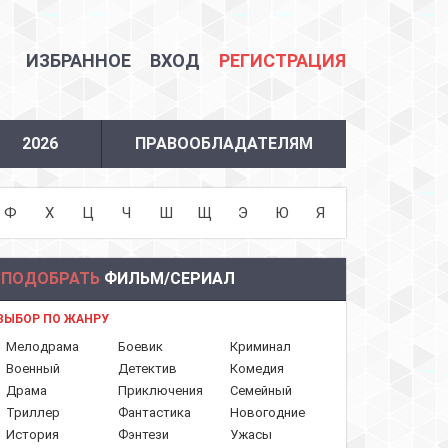
ИЗБРАННОЕ
ВХОД
РЕГИСТРАЦИЯ
2026
ПРАВООБЛАДАТЕЛЯМ
Ф
Х
Ц
Ч
Ш
Щ
Э
Ю
Я
ПОДОБРАТЬ
ФИЛЬМ/СЕРИАЛ
ВЫБОР ПО ЖАНРУ
Мелодрама
Боевик
Криминал
Военный
Детектив
Комедия
Драма
Приключения
Семейный
Триллер
Фантастика
Новогодние
История
Фэнтези
Ужасы