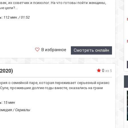
век, их советчик и психолог. На что готовы пойти женщины,
е цели?...
ь:
112 мин. / 01:52
В избранное
Смотреть онлайн
2020)
0
из 5
ория о семейной паре, которая переживает серьезный кризис
 Суле, прожившие долгие годы вместе, оказались на грани
ь:
15 мин
омедия / Сериалы