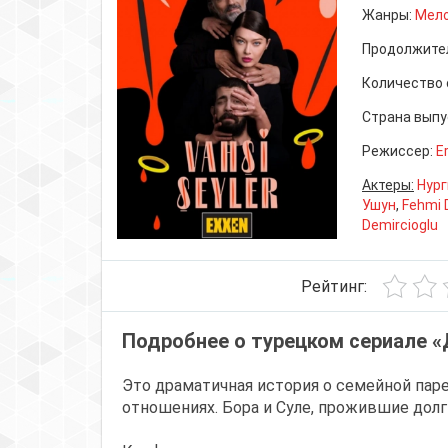
Жанры:
Мел
Продолжите
Количество 
Страна выпу
Режиссер:
E
Актеры:
Нур
Ушун
,
Fehmi D
Demircioglu
Рейтинг:
Подробнее о турецком сериале «
Это драматичная история о семейной пар
отношениях. Бора и Суле, прожившие долги