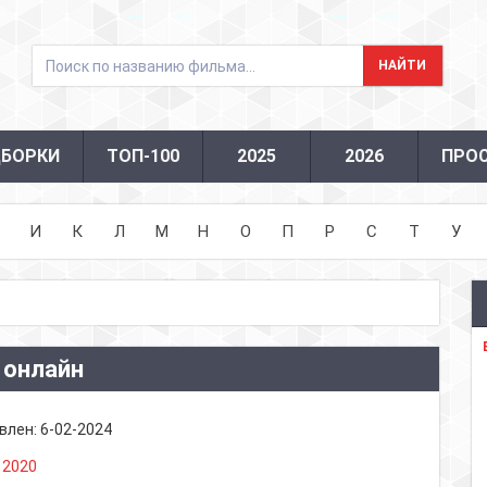
БОРКИ
ТОП-100
2025
2026
ПРО
И
К
Л
М
Н
О
П
Р
С
Т
У
 онлайн
влен:
6-02-2024
:
2020