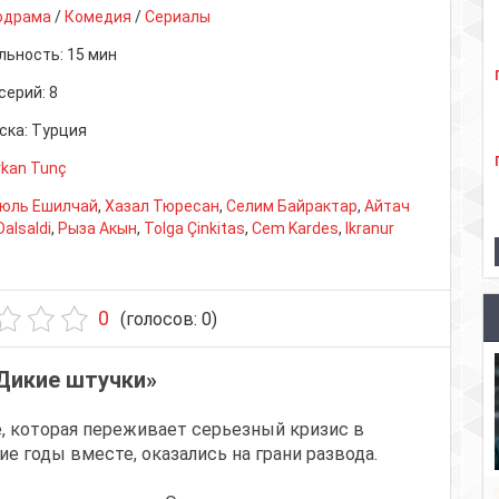
одрама
/
Комедия
/
Сериалы
льность:
15 мин
серий:
8
ска:
Турция
rkan Tunç
гюль Ешилчай
,
Хазал Тюресан
,
Селим Байрактар
,
Айтач
alsaldi
,
Рыза Акын
,
Tolga Çinkitas
,
Cem Kardes
,
Ikranur
0
(голосов:
0
)
Дикие штучки»
е, которая переживает серьезный кризис в
е годы вместе, оказались на грани развода.