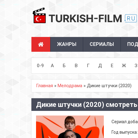
ЖАНРЫ
СЕРИАЛЫ
ПОД
0-9
А
Б
В
Г
Д
Е
Ж
З
Главная
»
Мелодрама
» Дикие штучки (2020)
Дикие штучки (2020) смотреть
Сериал доба
Год выпуска