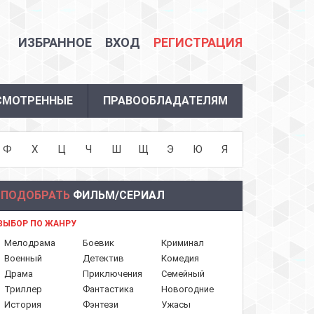
ИЗБРАННОЕ
ВХОД
РЕГИСТРАЦИЯ
СМОТРЕННЫЕ
ПРАВООБЛАДАТЕЛЯМ
Ф
Х
Ц
Ч
Ш
Щ
Э
Ю
Я
ПОДОБРАТЬ
ФИЛЬМ/СЕРИАЛ
ВЫБОР ПО ЖАНРУ
Мелодрама
Боевик
Криминал
Военный
Детектив
Комедия
Драма
Приключения
Семейный
Триллер
Фантастика
Новогодние
История
Фэнтези
Ужасы