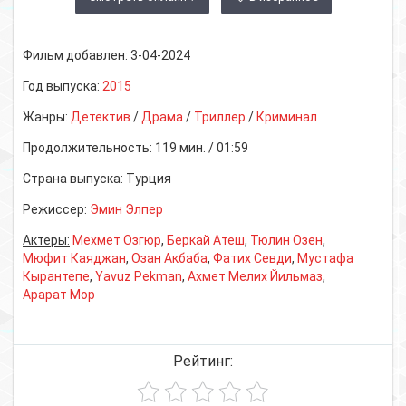
Фильм добавлен:
3-04-2024
Год выпуска:
2015
Жанры:
Детектив
/
Драма
/
Триллер
/
Криминал
Продолжительность:
119 мин. / 01:59
Страна выпуска:
Турция
Режиссер:
Эмин Элпер
Актеры:
Мехмет Озгюр
,
Беркай Атеш
,
Тюлин Озен
,
Мюфит Каяджан
,
Озан Акбаба
,
Фатих Севди
,
Мустафа
Кырантепе
,
Yavuz Pekman
,
Ахмет Мелих Йильмаз
,
Арарат Мор
Рейтинг: