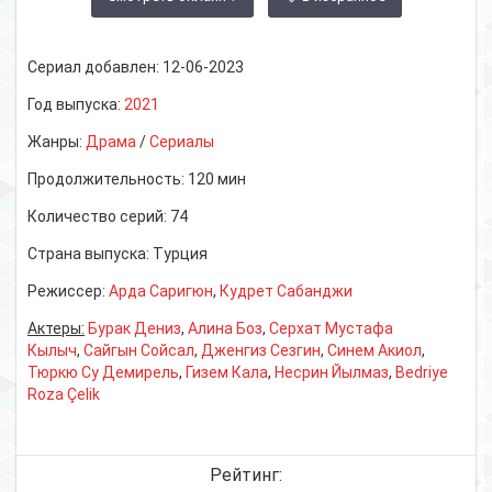
Сериал добавлен:
12-06-2023
Год выпуска:
2021
Жанры:
Драма
/
Сериалы
Продолжительность:
120 мин
Количество серий:
74
Страна выпуска:
Турция
Режиссер:
Арда Саригюн
,
Кудрет Сабанджи
Актеры:
Бурак Дениз
,
Алина Боз
,
Серхат Мустафа
Кылыч
,
Сайгын Сойсал
,
Дженгиз Сезгин
,
Синем Акиол
,
Тюркю Су Демирель
,
Гизем Кала
,
Несрин Йылмаз
,
Bedriye
Roza Çelik
Рейтинг: