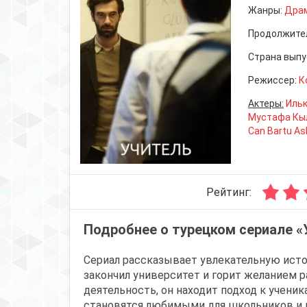
Жанры:
Дра
Продолжите
Страна выпу
Режиссер:
К
Актеры:
Ильк
Мустафа Кы
Can Bartu As
Рейтинг:
Подробнее о турецком сериале «
Сериал рассказывает увлекательную исто
закончил университет и горит желанием 
деятельность, он находит подход к ученик
становятся любимыми для школьников и 