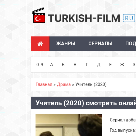
ЖАНРЫ
СЕРИАЛЫ
ПОД
0-9
А
Б
В
Г
Д
Е
Ж
З
Главная
»
Драма
» Учитель (2020)
Учитель (2020) смотреть онла
Сериал доба
Год выпуска