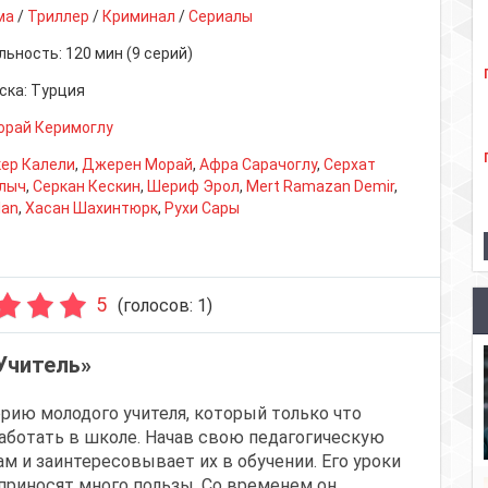
ма
/
Триллер
/
Криминал
/
Сериалы
льность:
120 мин (9 серий)
ска:
Турция
орай Керимоглу
ер Калели
,
Джерен Морай
,
Афра Сарачоглу
,
Серхат
лыч
,
Серкан Кескин
,
Шериф Эрол
,
Mert Ramazan Demir
,
lan
,
Хасан Шахинтюрк
,
Рухи Сары
5
(голосов:
1
)
Учитель»
рию молодого учителя, который только что
работать в школе. Начав свою педагогическую
ам и заинтересовывает их в обучении. Его уроки
приносят много пользы. Со временем он