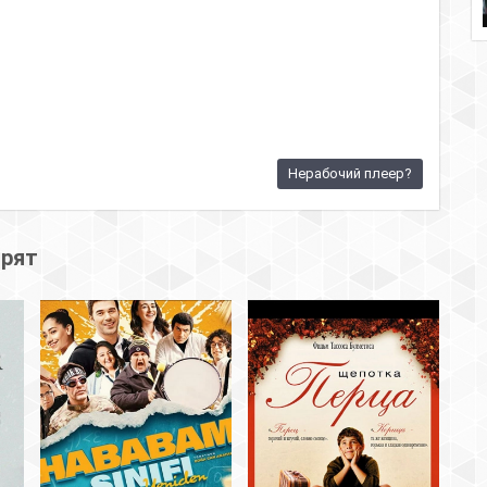
Нерабочий плеер?
трят