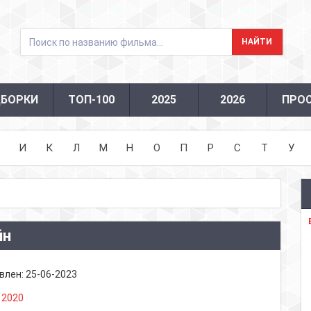
БОРКИ
ТОП-100
2025
2026
ПРО
И
К
Л
М
Н
О
П
Р
С
Т
У
йн
влен:
25-06-2023
:
2020