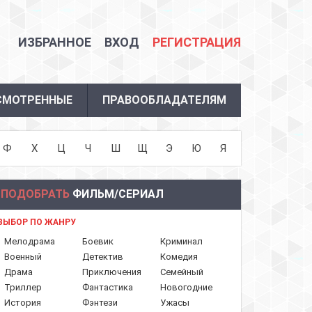
ИЗБРАННОЕ
ВХОД
РЕГИСТРАЦИЯ
СМОТРЕННЫЕ
ПРАВООБЛАДАТЕЛЯМ
Ф
Х
Ц
Ч
Ш
Щ
Э
Ю
Я
ПОДОБРАТЬ
ФИЛЬМ/СЕРИАЛ
ВЫБОР ПО ЖАНРУ
Мелодрама
Боевик
Криминал
Военный
Детектив
Комедия
Драма
Приключения
Семейный
Триллер
Фантастика
Новогодние
История
Фэнтези
Ужасы