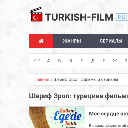
ЖАНРЫ
СЕРИАЛЫ
0-9
А
Б
В
Г
Д
Е
Ж
З
Главная
» Шериф Эрол: фильмы и сериалы
Шериф Эрол: турецкие фильмы
Мое сердце ост
В самом сердце этой