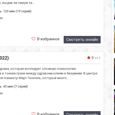
 выдав ее замуж за...
ь:
120 мин (19 серий)
лы
В избранное
Смотреть онлайн
022)
0
из 5
рама, которая исследует сложную психологию
 и тонкие грани между здравомыслием и безумием. В центре
 психиатр Мерт Гюнгель, который много...
ь:
45 мин (7 серий)
лы
В избранное
Смотреть онлайн