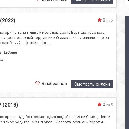
(2022)
0
из 5
стория о талантливом молодом враче Барыше Гювенере,
ов процветающей коррупции и беззаконию в клинике, где он
толюбивый инфекционист,...
ь:
120 мин
лы
В избранное
Смотреть онлайн
 (2018)
0
из 5
стория о судьбе трех молодых людей по имени Самет, Шеги и
то такое родительская любовь и забота, ведь они сироты....