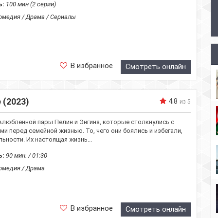
ь:
100 мин (2 серии)
медия / Драма / Сериалы
В избранное
Смотреть онлайн
 (2023)
4.8
из 5
влюбленной пары Пелин и Энгина, которые столкнулись с
и перед семейной жизнью. То, чего они боялись и избегали,
ьности. Их настоящая жизнь...
ь:
90 мин. / 01:30
омедия / Драма
В избранное
Смотреть онлайн