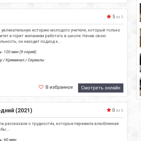
5
из 5
 увлекательную историю молодого учителя, который только
итет и горит желанием работать в школе. Начав свою
ьность, он находит подход к...
ь:
120 мин (9 серий)
р / Криминал / Сериалы
В избранное
Смотреть онлайн
дний (2021)
0
из 5
ла рассказали о трудностях, которые пережила влюбленная
бы....
ь:
60 мин