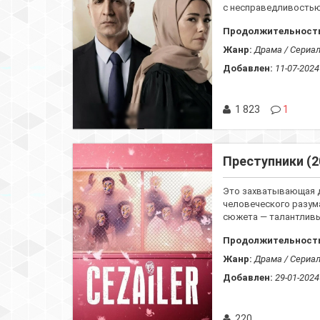
с несправедливостью,
Продолжительност
Жанр:
Драма / Сериа
Добавлен:
11-07-2024
1 823
1
Преступники (2
Это захватывающая д
человеческого разума
сюжета — талантливый
Продолжительност
Жанр:
Драма / Сериа
Добавлен:
29-01-2024
220