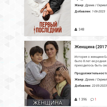
Жанр:
Драма / Сериа
Добавлен:
1-06-2023
348
Женщина (2017
История о женщине Ба
было 8 лет ее родная
приходилось быть сил
Продолжительност
Жанр:
Драма / Сериа
Добавлен:
22-05-2023
1 396
1