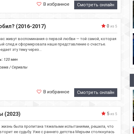
В избранное
Смотреть онлайн
юбил? (2016-2017)
0
из 5
нас живут воспоминания о первой любви — той самой, которая
ый след и сформировала наше представление о счастье.
дает эту тему через...
ь:
120 мин
рама / Сериалы
В избранное
Смотреть онлайн
ы (2023)
5
из 5
я жизнь была пропитана тяжелыми испытаниями, решила, что
повторит ее судьбу. Уже с раннего детства Мерьем столкнулась