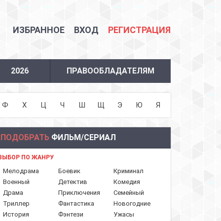
ИЗБРАННОЕ
ВХОД
РЕГИСТРАЦИЯ
2026
ПРАВООБЛАДАТЕЛЯМ
Ф
Х
Ц
Ч
Ш
Щ
Э
Ю
Я
ПОДОБРАТЬ
ФИЛЬМ/СЕРИАЛ
ВЫБОР ПО ЖАНРУ
Мелодрама
Боевик
Криминал
Военный
Детектив
Комедия
Драма
Приключения
Семейный
Триллер
Фантастика
Новогодние
История
Фэнтези
Ужасы