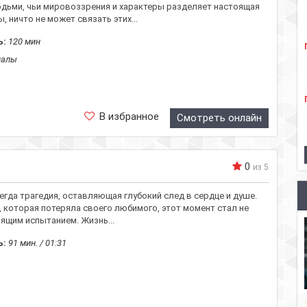
дьми, чьи мировоззрения и характеры разделяет настоящая
, ничто не может связать этих...
ь:
120 мин
иалы
В избранное
Смотреть онлайн
0
из 5
егда трагедия, оставляющая глубокий след в сердце и душе.
 которая потеряла своего любимого, этот момент стал не
оящим испытанием. Жизнь...
ь:
91 мин. / 01:31