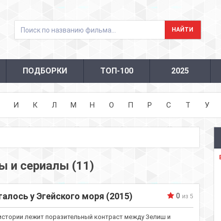
ПОДБОРКИ
ТОП-100
2025
И
К
Л
М
Н
О
П
Р
С
Т
У
 и сериалы (11)
алось у Эгейского моря (2015)
0
из 5
 истории лежит поразительный контраст между Зелиш и