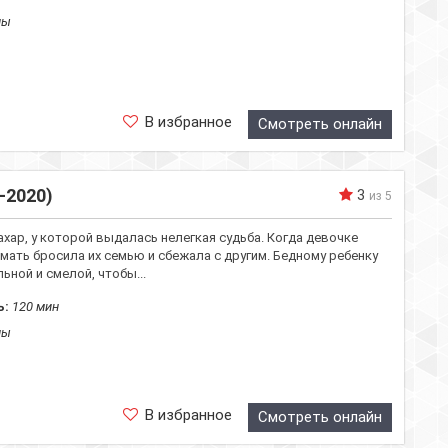
лы
В избранное
Смотреть онлайн
-2020)
3
из 5
хар, у которой выдалась нелегкая судьба. Когда девочке
 мать бросила их семью и сбежала с другим. Бедному ребенку
ьной и смелой, чтобы...
ь:
120 мин
лы
В избранное
Смотреть онлайн