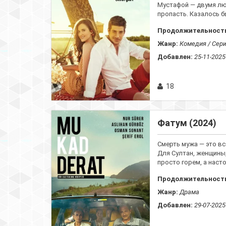
Мустафой — двумя лю
пропасть. Казалось бы
Продолжительност
Жанр:
Комедия / Сер
Добавлен:
25-11-2025
18
Фатум (2024)
Смерть мужа — это вс
Для Султан, женщины,
просто горем, а наст
Продолжительност
Жанр:
Драма
Добавлен:
29-07-2025