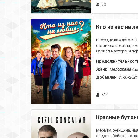
20
Кто из нас не л
В сердце каждого из 
оставила неизгладим
Сериал мастерски пере
Продолжительност
Жанр:
Мелодрама / Д
Добавлен:
31-07-2024
410
Красные бутон
Мерьем, женщина, чь
ее дочь, Зейнеп, не 