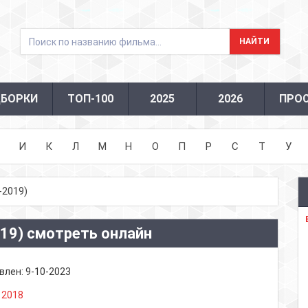
БОРКИ
ТОП-100
2025
2026
ПРО
И
К
Л
М
Н
О
П
Р
С
Т
У
-2019)
019) смотреть онлайн
влен:
9-10-2023
:
2018