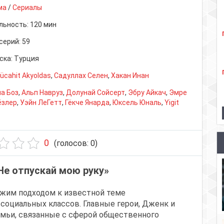
ма
/
Сериалы
льность:
120 мин
серий:
59
ска:
Турция
ücahit Akyoldas
,
Садуллах Селен
,
Хакан Инан
а Боз
,
Альп Навруз
,
Долунай Сойсерт
,
Эбру Айкач
,
Эмре
ёзлер
,
Уэйн ЛеГетт
,
Гёкче Янарда
,
Юксель Юналь
,
Yigit
0
(голосов:
0
)
Не отпускай мою руку»
ежим подходом к известной теме
оциальных классов. Главные герои, Дженк и
емьи, связанные с сферой общественного