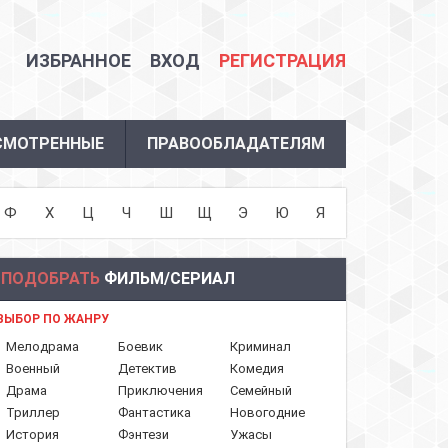
ИЗБРАННОЕ
ВХОД
РЕГИСТРАЦИЯ
СМОТРЕННЫЕ
ПРАВООБЛАДАТЕЛЯМ
Ф
Х
Ц
Ч
Ш
Щ
Э
Ю
Я
ПОДОБРАТЬ
ФИЛЬМ/СЕРИАЛ
ВЫБОР ПО ЖАНРУ
Мелодрама
Боевик
Криминал
Военный
Детектив
Комедия
Драма
Приключения
Семейный
Триллер
Фантастика
Новогодние
История
Фэнтези
Ужасы