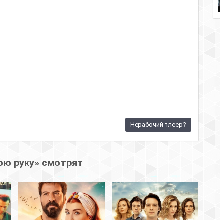
Нерабочий плеер?
ою руку» смотрят