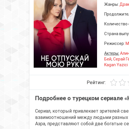
Жанры:
Дра
Продолжите
Количество 
Страна выпу
Режиссер:
M
Актеры:
Алин
Бей
,
Серай Г
Kagan Yazici
Рейтинг:
Подробнее о турецком сериале «
Сериал, который привлекает зрителей св
взаимоотношений между людьми разных с
Азра, представляют собой две богатые с