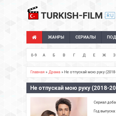
ЖАНРЫ
СЕРИАЛЫ
ПОД
0-9
А
Б
В
Г
Д
Е
Ж
З
Главная
»
Драма
» Не отпускай мою руку (2018
Не отпускай мою руку (2018-2
Сериал доба
Год выпуска