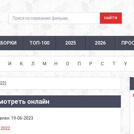
БОРКИ
ТОП-100
2025
2026
ПРО
И
К
Л
М
Н
О
П
Р
С
Т
У
22)
мотреть онлайн
влен:
19-06-2023
:
2022