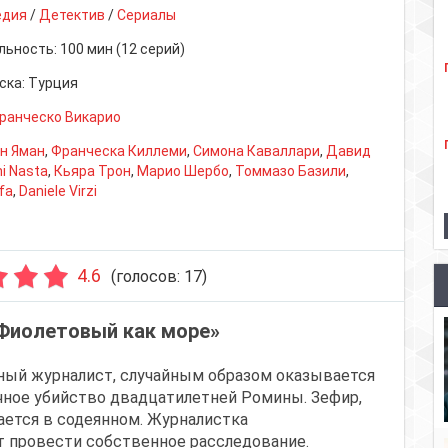
едия
/
Детектив
/
Сериалы
льность:
100 мин (12 серий)
ска:
Турция
ранческо Викарио
н Яман
,
Франческа Киллеми
,
Симона Каваллари
,
Давид
i Nasta
,
Кьяра Трон
,
Марио Шербо
,
Томмазо Базили
,
fa
,
Daniele Virzi
4.6
(голосов:
17
)
«Фиолетовый как море»
нный журналист, случайным образом оказывается
очное убийство двадцатилетней Ромины. Зефир,
ается в содеянном. Журналистка
т провести собственное расследование.