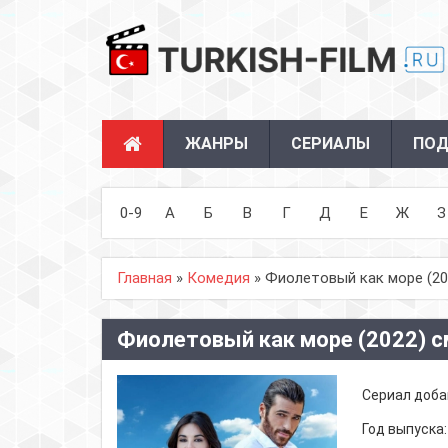
ЖАНРЫ
СЕРИАЛЫ
ПОД
0-9
А
Б
В
Г
Д
Е
Ж
З
Главная
»
Комедия
» Фиолетовый как море (20
Фиолетовый как море (2022) с
Сериал доба
Год выпуска