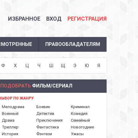
ИЗБРАННОЕ
ВХОД
РЕГИСТРАЦИЯ
СМОТРЕННЫЕ
ПРАВООБЛАДАТЕЛЯМ
Ф
Х
Ц
Ч
Ш
Щ
Э
Ю
Я
ПОДОБРАТЬ
ФИЛЬМ/СЕРИАЛ
ВЫБОР ПО ЖАНРУ
Мелодрама
Боевик
Криминал
Военный
Детектив
Комедия
Драма
Приключения
Семейный
Триллер
Фантастика
Новогодние
История
Фэнтези
Ужасы