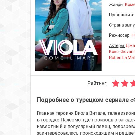
Жанры:
Ком
Продолжите
Страна выпу
Режиссер:
Ф
Актеры:
Джа
Коко
,
Giovann
Ruben La Mal
Рейтинг:
Подробнее о турецком сериале 
Главная героиня Виола Витале, телевизио
в городке Палермо, где произошло загад
известный и популярный певец, подозрев
заинтересовалась происходящим и решае