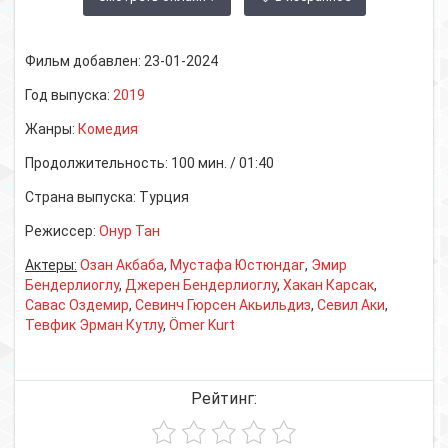
Фильм добавлен:
23-01-2024
Год выпуска:
2019
Жанры:
Комедия
Продолжительность:
100 мин. / 01:40
Страна выпуска:
Турция
Режиссер:
Онур Тан
Актеры:
Озан Акбаба
,
Мустафа Юстюндаг
,
Эмир
Бендерлиоглу
,
Джерен Бендерлиоглу
,
Хакан Карсак
,
Савас Оздемир
,
Севинч Гюрсен Акьильдиз
,
Севил Аки
,
Тевфик Эрман Кутлу
,
Ömer Kurt
Рейтинг: