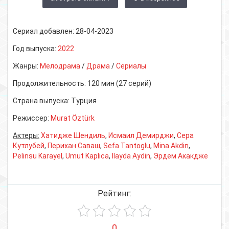
Сериал добавлен:
28-04-2023
Год выпуска:
2022
Жанры:
Мелодрама
/
Драма
/
Сериалы
Продолжительность:
120 мин (27 серий)
Страна выпуска:
Турция
Режиссер:
Murat Öztürk
Актеры:
Хатидже Шендиль
,
Исмаил Демирджи
,
Сера
Кутлубей
,
Перихан Саваш
,
Sefa Tantoglu
,
Mina Akdin
,
Pelinsu Karayel
,
Umut Kaplica
,
Ilayda Aydin
,
Эрдем Акакдже
Рейтинг:
0