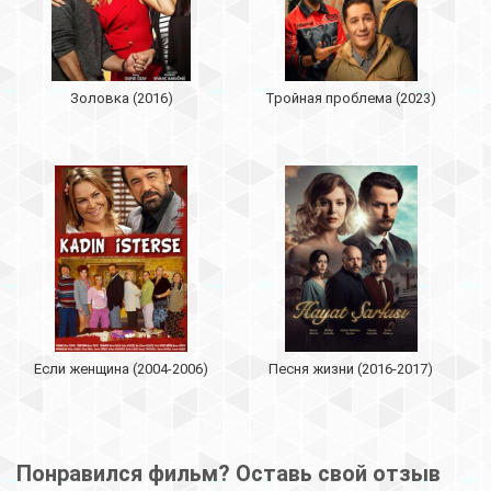
Золовка (2016)
Тройная проблема (2023)
Если женщина (2004-2006)
Песня жизни (2016-2017)
Понравился фильм? Оставь свой отзыв