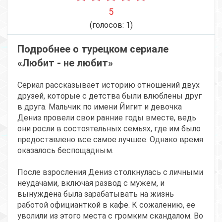
5
(голосов:
1
)
Подробнее о турецком сериале
«Любит - не любит»
Сериал рассказывает историю отношений двух
друзей, которые с детства были влюблены друг
в друга. Мальчик по имени Йигит и девочка
Дениз провели свои ранние годы вместе, ведь
они росли в состоятельных семьях, где им было
предоставлено все самое лучшее. Однако время
оказалось беспощадным.
После взросления Дениз столкнулась с личными
неудачами, включая развод с мужем, и
вынуждена была зарабатывать на жизнь
работой официанткой в кафе. К сожалению, ее
уволили из этого места с громким скандалом. Во