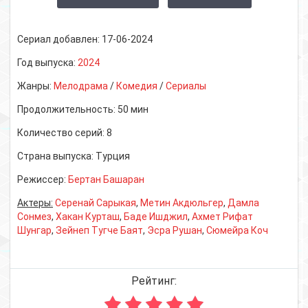
Сериал добавлен:
17-06-2024
Год выпуска:
2024
Жанры:
Мелодрама
/
Комедия
/
Сериалы
Продолжительность:
50 мин
Количество серий:
8
Страна выпуска:
Турция
Режиссер:
Бертан Башаран
Актеры:
Серенай Сарыкая
,
Метин Акдюльгер
,
Дамла
Сонмез
,
Хакан Курташ
,
Баде Ишджил
,
Ахмет Рифат
Шунгар
,
Зейнеп Тугче Баят
,
Эсра Рушан
,
Сюмейра Коч
Рейтинг: