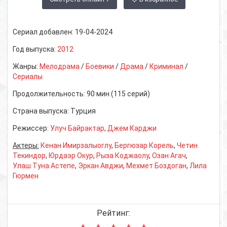
Сериал добавлен:
19-04-2024
Год выпуска:
2012
Жанры:
Мелодрама
/
Боевики
/
Драма
/
Криминал
/
Сериалы
Продолжительность:
90 мин (115 серий)
Страна выпуска:
Турция
Режиссер:
Улуч Байрактар
,
Джем Карджи
Актеры:
Кенан Имирзалыоглу
,
Бергюзар Корель
,
Четин
Текиндор
,
Юрдаэр Окур
,
Рыза Коджаолу
,
Озан Агач
,
Улаш Туна Астепе
,
Эркан Авджи
,
Мехмет Боздоган
,
Лила
Гюрмен
Рейтинг: